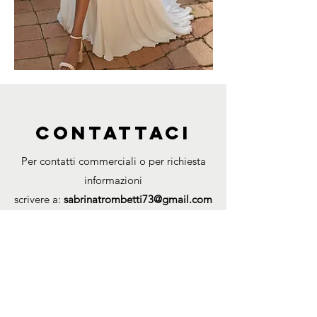
DOLCE AMARO ATELIER
di Trombetti Sabrina
CONTATTACI
Via Nardi, 13 - Ozzano (BO)
Per contatti commerciali o per richiesta
Tel.
347.0009272
informazioni
sabrinatrombetti73@gmail.com
scrivere a:
sabrinatrombetti73@gmail.com
FOLLOW ME
oppure compilare il seguente form:
Nome